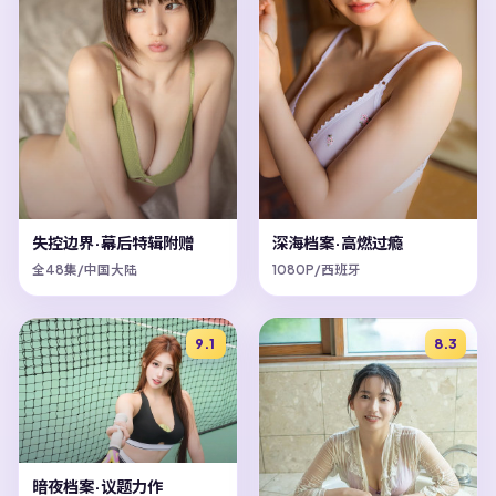
失控边界·幕后特辑附赠
深海档案·高燃过瘾
全48集/中国大陆
1080P/西班牙
9.1
8.3
暗夜档案·议题力作