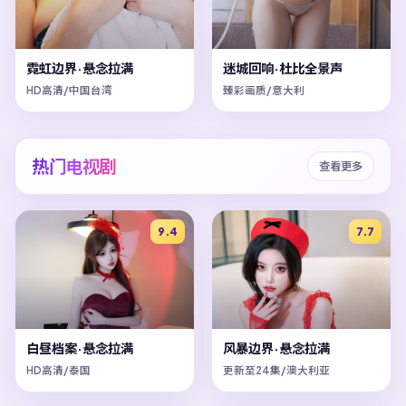
霓虹边界·悬念拉满
迷城回响·杜比全景声
HD高清/中国台湾
臻彩画质/意大利
热门电视剧
查看更多
9.4
7.7
白昼档案·悬念拉满
风暴边界·悬念拉满
HD高清/泰国
更新至24集/澳大利亚