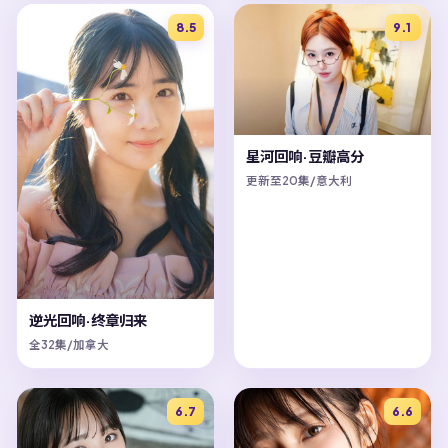
8.5
9.1
星河回响·豆瓣高分
更新至20集/意大利
逆光回响·终章归来
全32集/加拿大
6.7
6.6