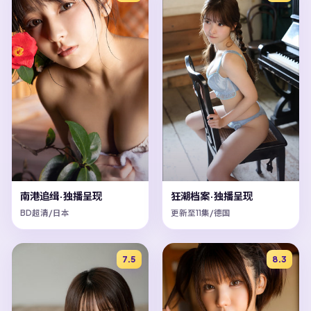
狂潮档案·独播呈现
南港追缉·独播呈现
更新至11集/德国
BD超清/日本
7.5
8.3