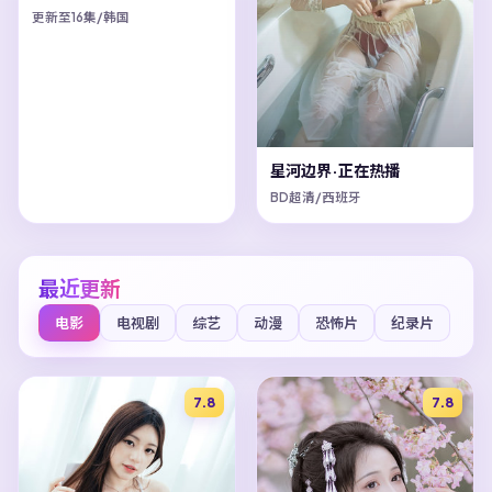
更新至16集/韩国
星河边界·正在热播
BD超清/西班牙
最近更新
电影
电视剧
综艺
动漫
恐怖片
纪录片
7.8
7.8