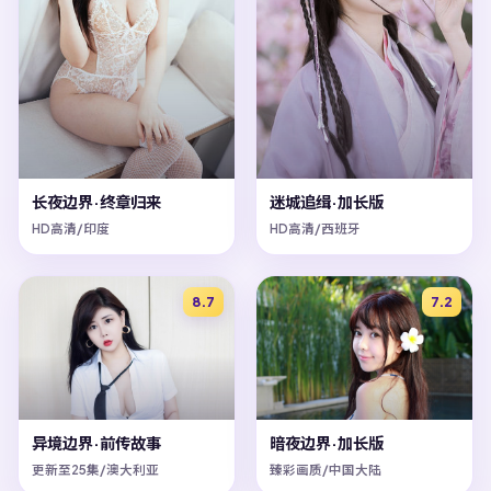
长夜边界·终章归来
迷城追缉·加长版
HD高清/印度
HD高清/西班牙
8.7
7.2
异境边界·前传故事
暗夜边界·加长版
更新至25集/澳大利亚
臻彩画质/中国大陆