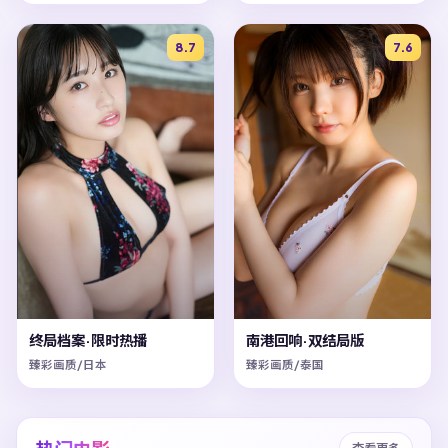
8.7
7.6
终局档案·限时热播
南港回响·双结局版
臻彩画质/日本
臻彩画质/泰国