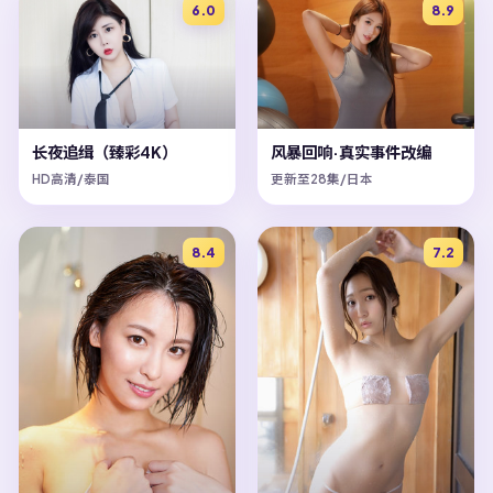
6.0
8.9
长夜追缉（臻彩4K）
风暴回响·真实事件改编
HD高清/泰国
更新至28集/日本
8.4
7.2