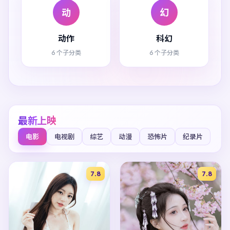
动
幻
动作
科幻
6 个子分类
6 个子分类
最新上映
电影
电视剧
综艺
动漫
恐怖片
纪录片
7.8
7.8